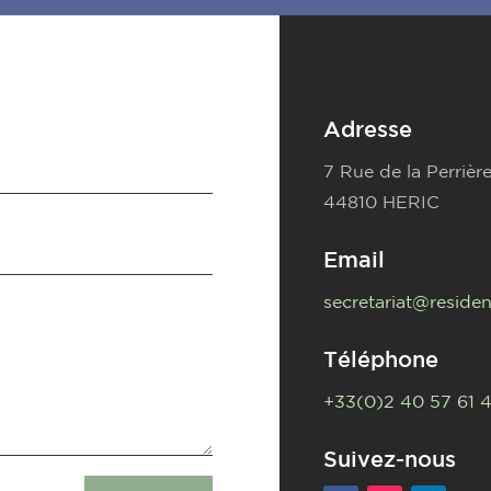
Adresse
7 Rue de la Perrièr
44810 HERIC
Email
secretariat@residen
Téléphone
+33(0)2 40 57 61 
Suivez-nous