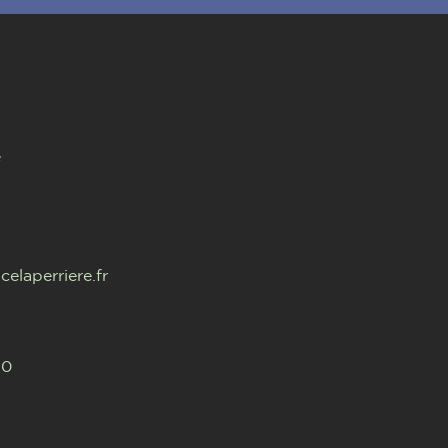
e
celaperriere.fr
40