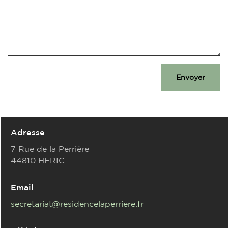
Envoyer
Adresse
7 Rue de la Perrière
44810 HERIC
Email
secretariat@residencelaperriere.fr